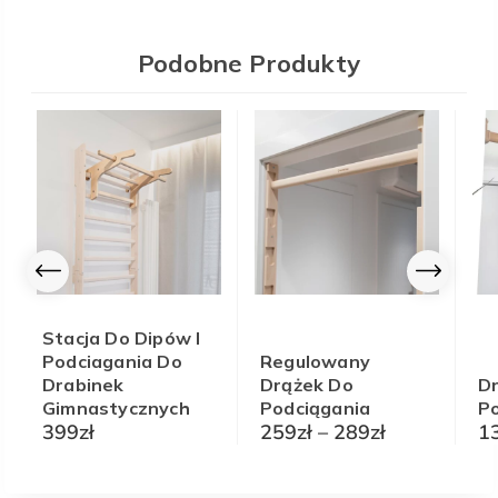
Podobne Produkty
Stacja Do Dipów I
Podciagania Do
Regulowany
Drabinek
Drążek Do
D
Gimnastycznych
Podciągania
P
Zakres
399
zł
259
zł
–
289
zł
1
cen:
od