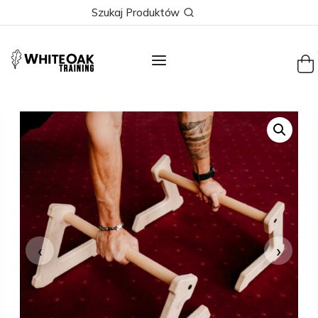
Skip
Szukaj Produktów
to
content
‹
›