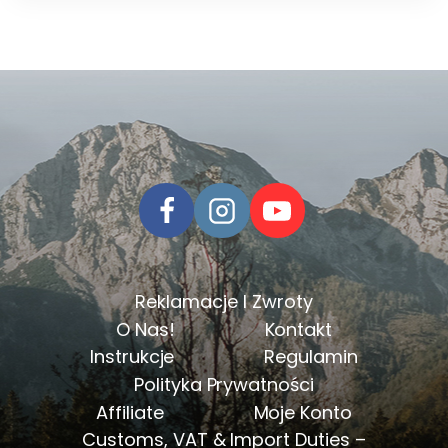
259zł
do
289zł
Reklamacje I Zwroty
O Nas!
Kontakt
Instrukcje
Regulamin
Polityka Prywatności
Affiliate
Moje Konto
Customs, VAT & Import Duties –