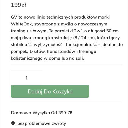
199
zł
GV to nowa linia technicznych produktów marki
WhiteOak, stworzona z myślą o nowoczesnym
treningu siłowym. Te paraletki 2w1 o długości 50 cm
mają dwustronną konstrukcję (8 / 24 cm), która łączy
stabilność, wytrzymałość i funkcjonalność – idealne do
pompek, L-sitów, handstandów i treningu
kalistenicznego w domu lub na sali.
ilość
Paraletki
drewniane
Dodaj Do Koszyka
2w1-
24/8
cm
Darmowa Wysyłka Od 399 Zł!
bezproblemowe zwroty