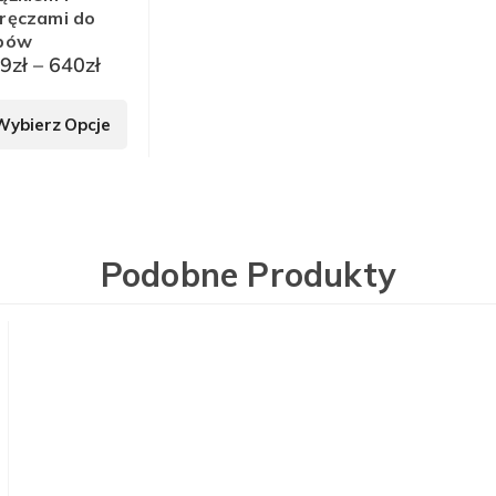
ręczami do
pów
Zakres
99
zł
–
640
zł
cen:
Ten
od
Wybierz Opcje
produkt
199zł
ma
do
wiele
640zł
wariantów.
Opcje
można
Podobne Produkty
wybrać
na
stronie
produktu