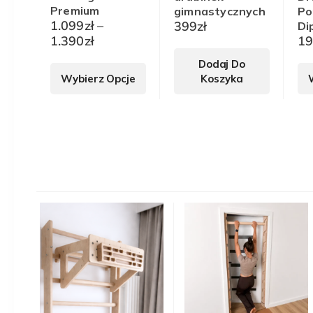
Premium
gimnastycznych
Po
1.099
zł
–
399
zł
Di
Zakres
1.390
zł
1
cen:
Ten
Dodaj Do
od
Wybierz Opcje
Koszyka
produkt
1.099zł
ma
do
wiele
1.390zł
wariantów.
Opcje
można
wybrać
na
stronie
produktu