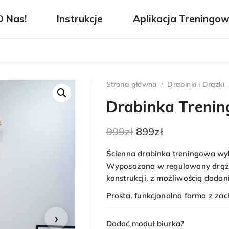
O Nas!
Instrukcje
Aplikacja Treningo
Strona główna
/
Drabinki i Drążki
Drabinka Treni
Pierwotna
Aktualna
999
zł
899
zł
cena
cena
Ścienna drabinka treningowa wy
wynosiła:
wynosi:
Wyposażona w regulowany drąże
konstrukcji, z możliwością dodan
999zł.
899zł.
Prosta, funkcjonalna forma z zac
›
Dodać moduł biurka?