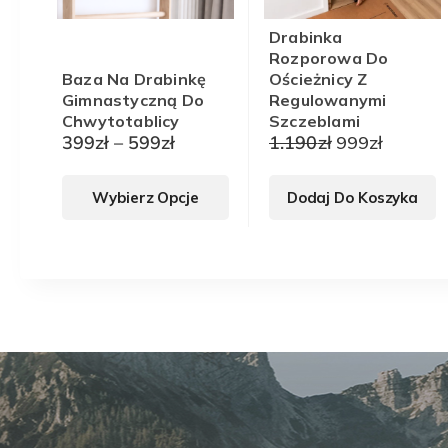
Drabinka
Rozporowa Do
Baza Na Drabinkę
Ościeżnicy Z
Gimnastyczną Do
Regulowanymi
Chwytotablicy
Szczeblami
Zakres
Pierwotna
Aktual
399
zł
–
599
zł
1.190
zł
999
zł
cen:
cena
cena
Ten
od
wynosiła:
wynosi:
Wybierz Opcje
Dodaj Do Koszyka
produkt
399zł
1.190zł.
999zł.
ma
do
wiele
599zł
wariantów.
Opcje
można
wybrać
na
stronie
produktu