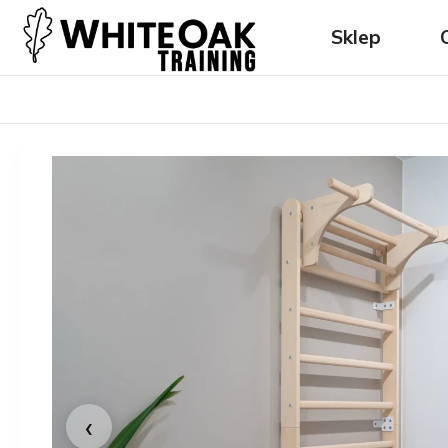
Skip
to
Sklep
content
‹