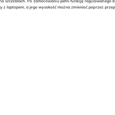
 szczeblach. Po zamocowaniu pełni funkcję regulowanego biur
y z laptopem, a jego wysokość można zmieniać poprzez przep