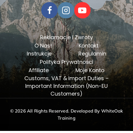
Reklamacje I Zwroty
O Nas!
Kontakt
Instrukcje
Regulamin
Polityka Prywatności
Affiliate
Moje Konto
Customs, VAT & Import Duties –
Important Information (Non-EU
Customers)
© 2026 All Rights Reserved. Developed By WhiteOak
Training