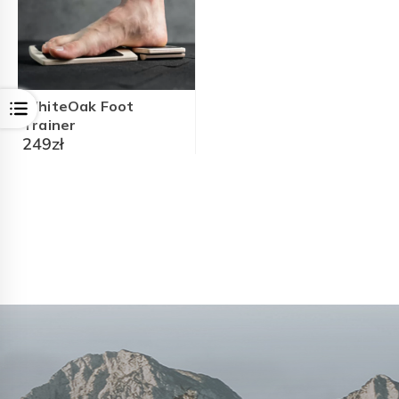
WhiteOak Foot
Open
Trainer
249
zł