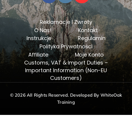
Reklamacje I Zwroty
O Nas!
Kontakt
Instrukcje
Regulamin
Polityka Prywatności
Affiliate
Moje Konto
Customs, VAT & Import Duties –
Important Information (Non-EU
Customers)
© 2026 All Rights Reserved. Developed By WhiteOak
Training
polski
English
(
angielski
)