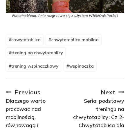
Fontainebleau, Ania rozgrzewa się z użyciem WhiteOak Pocket
Post
#
chwytotablica
#
chwytotablica mobilna
Tags:
#
trening na chwytotablicy
#
trening wspinaczkowy
#
wspinaczka
Nawigacja
Previous
Next
wpisu
Dlaczego warto
Seria: podstawy
pracować nad
treningu na
mobilnością,
chwytotablicy: Cz 2-
równowagą i
Chwytotablica dla