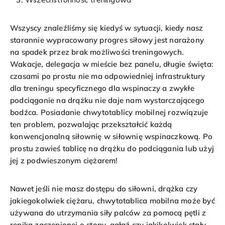
Wszyscy znaleźliśmy się kiedyś w sytuacji, kiedy nasz
starannie wypracowany progres siłowy jest narażony
na spadek przez brak możliwości treningowych.
Wakacje, delegacja w mieście bez panelu, długie święta:
czasami po prostu nie ma odpowiedniej infrastruktury
dla treningu specyficznego dla wspinaczy a zwykłe
podciąganie na drążku nie daje nam wystarczającego
bodźca. Posiadanie chwytotablicy mobilnej rozwiązuje
ten problem, pozwalając przekształcić każdą
konwencjonalną siłownię w siłownię wspinaczkową. Po
prostu zawieś tablicę na drążku do podciągania lub użyj
jej z podwieszonym ciężarem!
Nawet jeśli nie masz dostępu do siłowni, drążka czy
jakiegokolwiek ciężaru, chwytotablica mobilna może być
używana do utrzymania siły palców za pomocą pętli z
repika zaczepionej o stopy, gałąź czy jakikolwiek stały