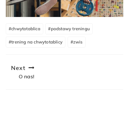
Post
#
chwytotablica
#
podstawy treningu
Tags:
#
trening na chwytotablicy
#
zwis
Nawigacja
Next
wpisu
O nas!