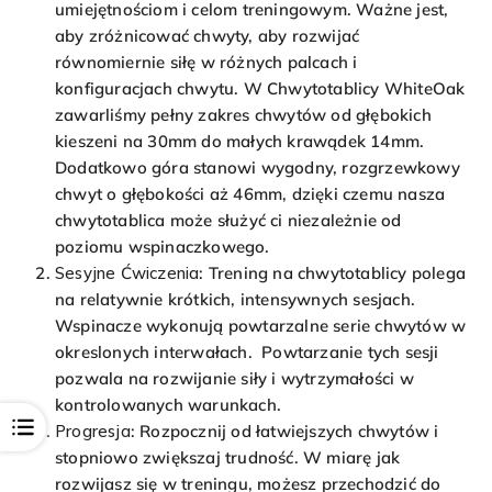
umiejętnościom i celom treningowym. Ważne jest,
aby zróżnicować chwyty, aby rozwijać
równomiernie siłę w różnych palcach i
konfiguracjach chwytu.
W Chwytotablicy WhiteOak
zawarliśmy pełny zakres chwytów od głębokich
kieszeni na 30mm do małych krawądek 14mm.
Dodatkowo góra stanowi wygodny, rozgrzewkowy
chwyt o głębokości aż 46mm, dzięki czemu nasza
chwytotablica może służyć ci niezależnie od
poziomu wspinaczkowego.
Sesyjne Ćwiczenia
: Trening na chwytotablicy polega
na relatywnie krótkich, intensywnych sesjach.
Wspinacze wykonują powtarzalne serie chwytów w
okreslonych interwałach. Powtarzanie tych sesji
pozwala na rozwijanie siły i wytrzymałości w
kontrolowanych warunkach.
Open
Progresja
: Rozpocznij od łatwiejszych chwytów i
stopniowo zwiększaj trudność. W miarę jak
rozwijasz się w treningu, możesz przechodzić do